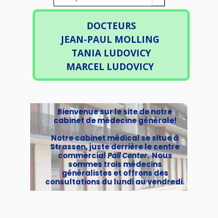
DOCTEURS
JEAN-PAUL MOLLING
TANIA LUDOVICY
MARCEL LUDOVICY
Bienvenue sur le site de notre
cabinet de médecine générale!
Notre cabinet médical se situe à
Strassen, juste derrière le centre
commercial
Pall Center
. Nous
sommes trois médecins
généralistes et offrons des
consultations du lundi au vendredi.