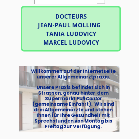
DOCTEURS
JEAN-PAUL MOLLING
TANIA LUDOVICY
MARCEL LUDOVICY
Willkommen auf der Internetseite
unserer Allgemeinarztpraxis.
Unsere Praxis befindet sich in
Strassen, genau hinter dem
Supermarkt
Pall Center
(gemeinsame Einfahrt). Wir sind
drei Allgemeinärzte und stehen
Ihnen für Ihre Gesundheit mit
Sprechstunden von Montag bis
Freitag zur Verfügung.